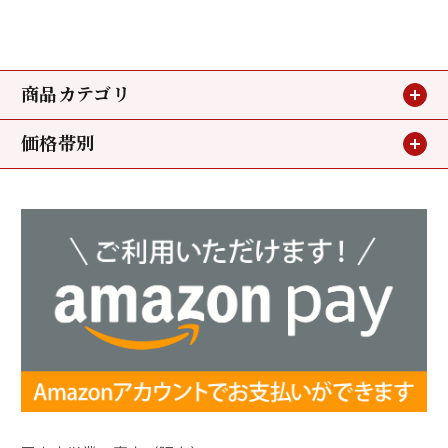
商品カテゴリ
価格帯別
贈り物
～3,240円
お買い得情報
3,240円～5,400円
小鯛のささ漬
5,400円～
若狭甘鯛
ミニパック
昆布〆