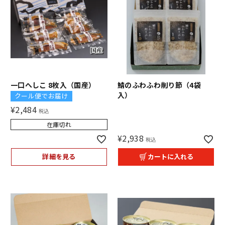
一口へしこ 8枚入（国産）
鯖のふわふわ削り節（4袋
入）
クール便でお届け
¥
2,484
税込
在庫切れ
¥
2,938
税込
詳細を見る
カートに入れる