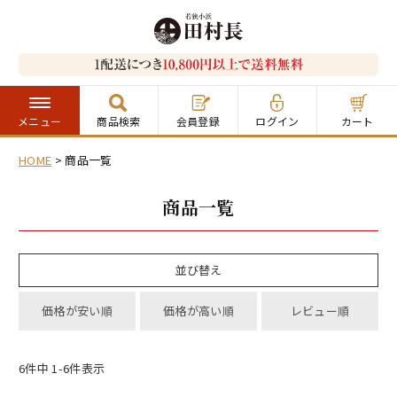
メニュー
商品検索
会員登録
ログイン
カート
HOME
商品一覧
商品一覧
並び替え
価格が安い順
価格が高い順
レビュー順
6
件中
1
-
6
件表示