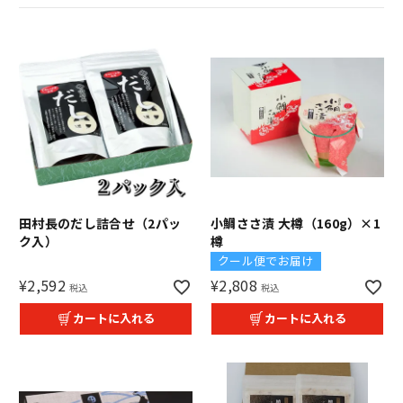
田村長のだし詰合せ（2パッ
小鯛ささ漬 大樽（160g）×1
ク入）
樽
クール便でお届け
¥
2,592
¥
2,808
税込
税込
カートに入れる
カートに入れる