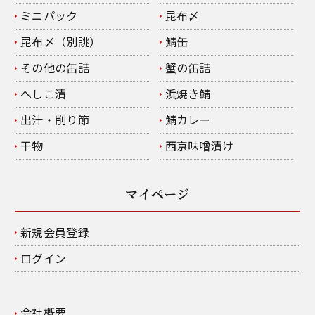
ミニパック
昆布〆
昆布〆（別誂）
鯖缶
その他の缶詰
蟹の缶詰
へしこ漬
浜焼き鯖
出汁・削り節
鯖カレー
干物
西京味噌漬け
マイページ
新規会員登録
ログイン
会社概要