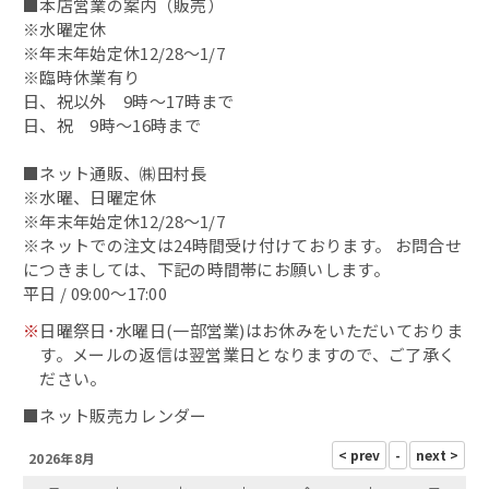
■本店営業の案内（販売）
昆布〆（別誂）
※水曜定休
※年末年始定休12/28～1/7
鯖缶
※臨時休業有り
日、祝以外 9時～17時まで
その他の缶詰
日、祝 9時～16時まで
■ネット通販、㈱田村長
蟹の缶詰
※水曜、日曜定休
※年末年始定休12/28～1/7
へしこ漬
※ネットでの注文は24時間受け付けております。 お問合せ
につきましては、下記の時間帯にお願いします。
浜焼き鯖
平日 / 09:00～17:00
※
日曜祭日･水曜日(一部営業)はお休みをいただいておりま
出汁・削り節
す。メールの返信は翌営業日となりますので、ご了承く
ださい。
鯖カレー
■ネット販売カレンダー
2026年8月
干物