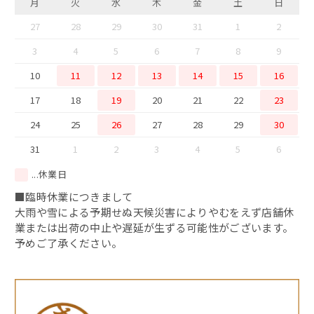
月
火
水
木
金
土
日
西京味噌漬け
27
28
29
30
31
1
2
3
4
5
6
7
8
9
10
11
12
13
14
15
16
17
18
19
20
21
22
23
24
25
26
27
28
29
30
31
1
2
3
4
5
6
...休業日
■臨時休業につきまして
大雨や雪による予期せぬ天候災害によりやむをえず店舗休
業または出荷の中止や遅延が生ずる可能性がございます。
予めご了承ください。