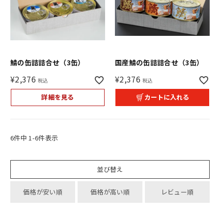
鯖の缶詰詰合せ（3缶）
国産鯖の缶詰詰合せ（3缶）
¥
2,376
¥
2,376
税込
税込
詳細を見る
カートに入れる
6
件中
1
-
6
件表示
並び替え
価格が安い順
価格が高い順
レビュー順