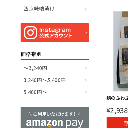
西京味噌漬け
価格帯別
～3,240円
3,240円～5,400円
5,400円～
鯖のふわ
¥
2,938