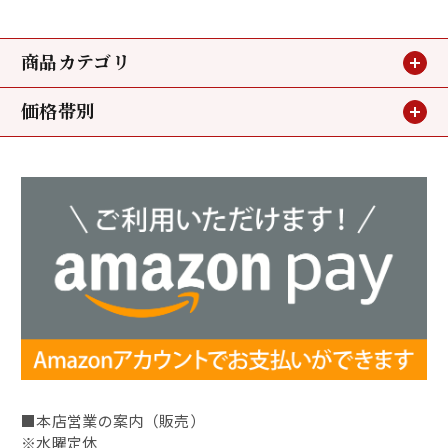
商品カテゴリ
価格帯別
贈り物
～3,240円
お買い得情報
3,240円～5,400円
小鯛のささ漬
5,400円～
若狭甘鯛
ミニパック
昆布〆
■本店営業の案内（販売）
昆布〆（別誂）
※水曜定休