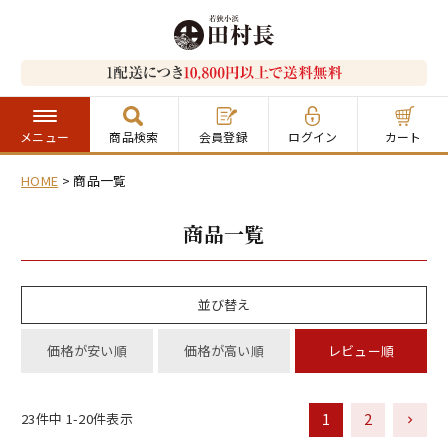
メニュー
商品検索
会員登録
ログイン
カート
HOME
商品一覧
商品一覧
並び替え
価格が安い順
価格が高い順
レビュー順
1
2
23
件中
1
-
20
件表示