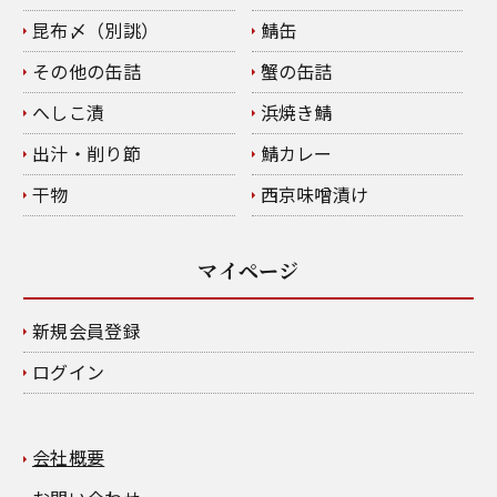
昆布〆（別誂）
鯖缶
その他の缶詰
蟹の缶詰
へしこ漬
浜焼き鯖
出汁・削り節
鯖カレー
干物
西京味噌漬け
マイページ
新規会員登録
ログイン
会社概要