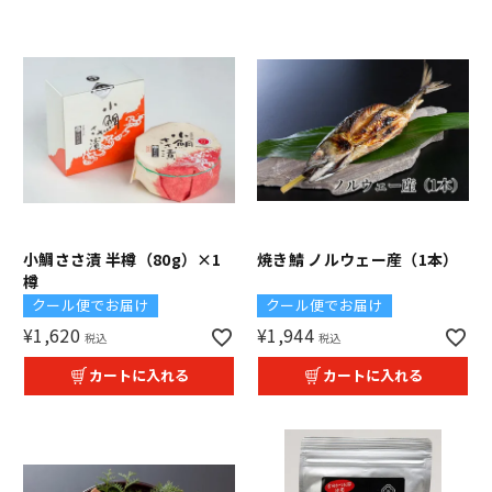
小鯛ささ漬 半樽（80g）×1
焼き鯖 ノルウェー産（1本）
樽
クール便でお届け
クール便でお届け
¥
1,620
¥
1,944
税込
税込
カートに入れる
カートに入れる