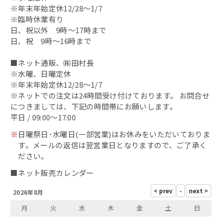
※年末年始定休12/28～1/7
鯖缶
※臨時休業有り
日、祝以外 9時～17時まで
その他の缶詰
日、祝 9時～16時まで
■ネット通販、㈱田村長
蟹の缶詰
※水曜、日曜定休
※年末年始定休12/28～1/7
へしこ漬
※ネットでの注文は24時間受け付けております。 お問合せ
につきましては、下記の時間帯にお願いします。
浜焼き鯖
平日 / 09:00～17:00
※
日曜祭日･水曜日(一部営業)はお休みをいただいておりま
出汁・削り節
す。メールの返信は翌営業日となりますので、ご了承く
ださい。
鯖カレー
■ネット販売カレンダー
2026年8月
干物
月
火
水
木
金
土
日
西京味噌漬け