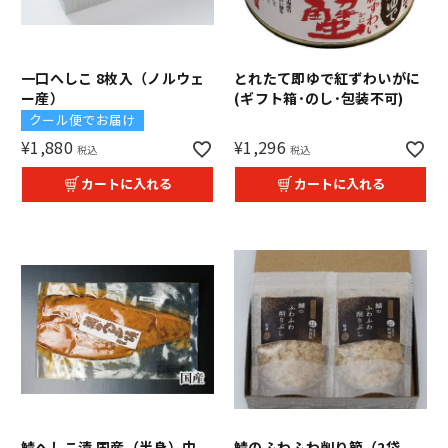
一口へしこ 8枚入（ノルウェ
とれたて即ゆで紅ずわいがに
ー産）
(ギフト箱･のし･包装不可)
クール便でお届け
¥
1,880
¥
1,296
税込
税込
カートに入れる
カートに入れる
鯖へしこ漬 国産（半身）中
鯖のふわふわ削り節（2袋