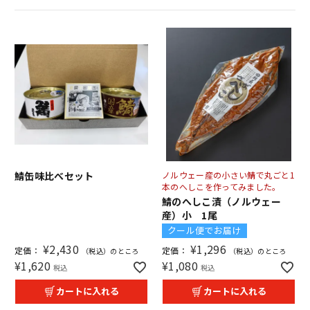
鯖缶味比べセット
ノルウェー産の小さい鯖で丸ごと1
本のへしこを作ってみました。
鯖のへしこ漬（ノルウェー
産）小 1尾
クール便でお届け
¥
2,430
¥
1,296
定価：
定価：
（税込）のところ
（税込）のところ
¥
1,620
¥
1,080
税込
税込
カートに入れる
カートに入れる