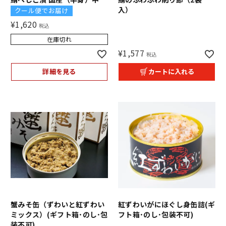
入）
クール便でお届け
¥
1,620
税込
在庫切れ
¥
1,577
税込
詳細を見る
カートに入れる
蟹みそ缶（ずわいと紅ずわい
紅ずわいがにほぐし身缶詰(ギ
ミックス）(ギフト箱･のし･包
フト箱･のし･包装不可)
装不可)