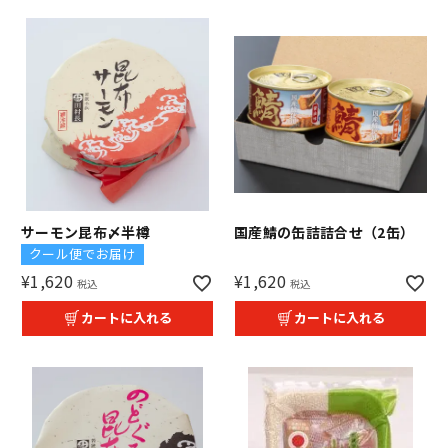
サーモン昆布〆半樽
国産鯖の缶詰詰合せ（2缶）
クール便でお届け
¥
1,620
¥
1,620
税込
税込
カートに入れる
カートに入れる