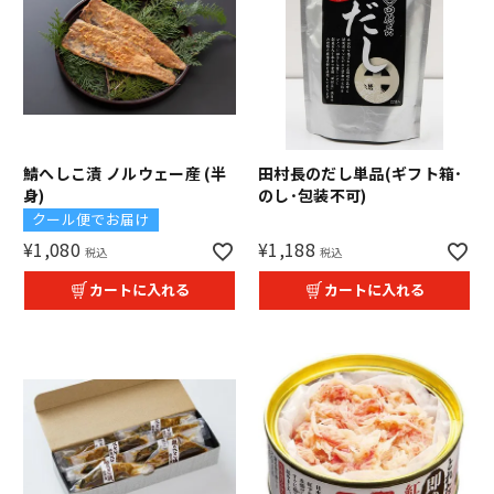
鯖へしこ漬 ノルウェー産 (半
田村長のだし単品(ギフト箱･
身)
のし･包装不可)
クール便でお届け
¥
1,080
¥
1,188
税込
税込
カートに入れる
カートに入れる