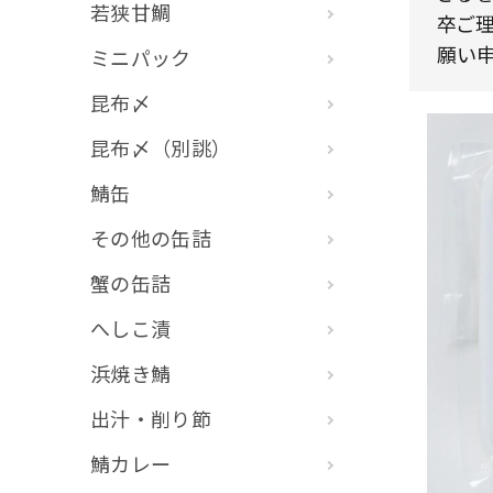
若狭甘鯛
卒ご理
願い申
ミニパック
昆布〆
昆布〆（別誂）
鯖缶
その他の缶詰
蟹の缶詰
へしこ漬
浜焼き鯖
出汁・削り節
鯖カレー