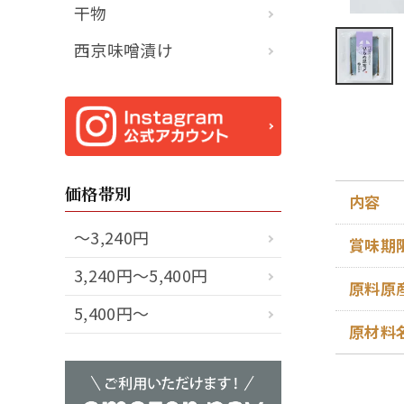
干物
西京味噌漬け
価格帯別
内容
～3,240円
賞味期
3,240円～5,400円
原料原
5,400円～
原材料