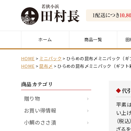
ホーム
商品一覧
田
HOME
ミニパック
ひらめの昆布〆ミニパック（ギ
HOME
昆布〆
ひらめの昆布〆ミニパック（ギフト
商品カテゴリ
代
贈り物
平素は
お買い得情報
い上げ
（税込
小鯛のささ漬
ざるを