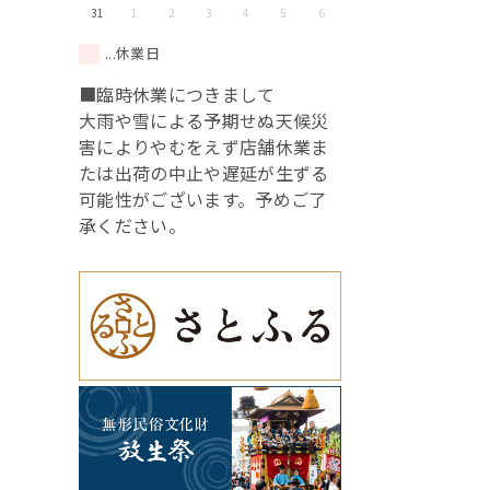
31
1
2
3
4
5
6
...休業日
■臨時休業につきまして
大雨や雪による予期せぬ天候災
害によりやむをえず店舗休業ま
たは出荷の中止や遅延が生ずる
可能性がございます。予めご了
承ください。