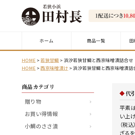
ホーム
商品一覧
田
HOME
若狭甘鯛
浜汐若狭甘鯛と西京味噌漬詰合せ
HOME
西京味噌漬け
浜汐若狭甘鯛と西京味噌漬詰
商品カテゴリ
代
贈り物
平素は
お買い得情報
い上げ
（税込
小鯛のささ漬
ざるを