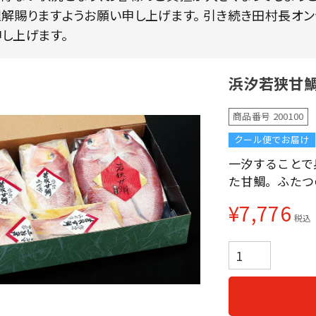
解賜りますようお願い申し上げます。 引き続き田村長オ
し上げます。
浜汐若狭甘
商品番号
200100
クール便でお届け
一汐することで
た甘鯛。ふたつ
¥
7,776
税込