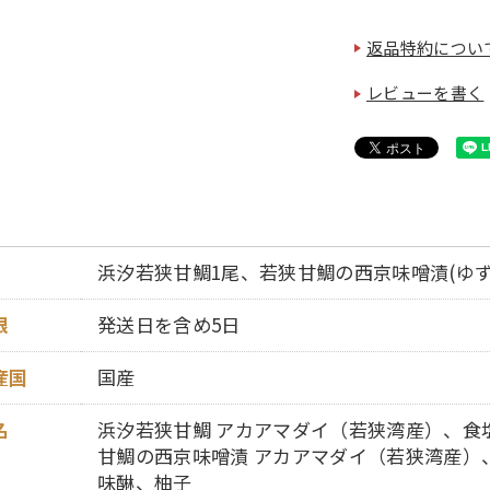
返品特約につい
レビューを書く
浜汐若狭甘鯛1尾、若狭甘鯛の西京味噌漬(ゆず風
限
発送日を含め5日
産国
国産
名
浜汐若狭甘鯛 アカアマダイ（若狭湾産）、食
甘鯛の西京味噌漬 アカアマダイ（若狭湾産）
味醂、柚子