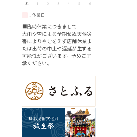
31
1
2
3
4
5
6
...休業日
■臨時休業につきまして
大雨や雪による予期せぬ天候災
害によりやむをえず店舗休業ま
たは出荷の中止や遅延が生ずる
可能性がございます。予めご了
承ください。