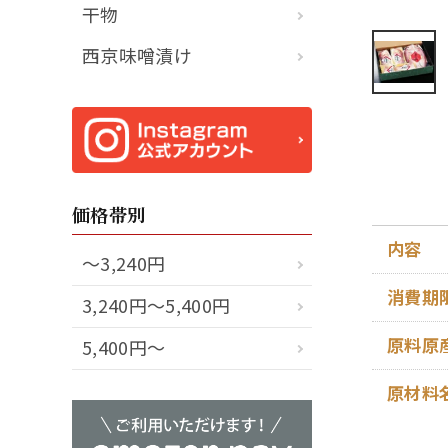
干物
西京味噌漬け
価格帯別
内容
～3,240円
消費期
3,240円～5,400円
原料原
5,400円～
原材料