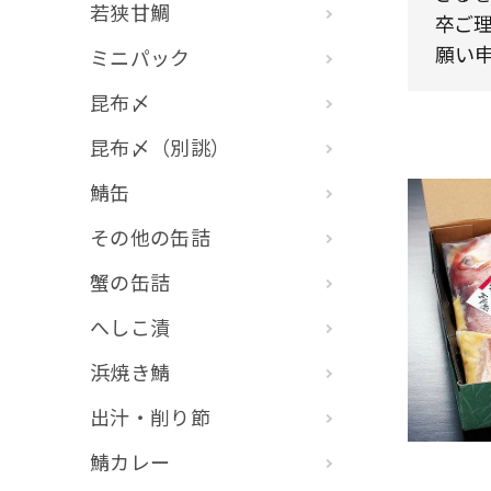
若狭甘鯛
卒ご理
願い申
ミニパック
昆布〆
昆布〆（別誂）
鯖缶
その他の缶詰
蟹の缶詰
へしこ漬
浜焼き鯖
出汁・削り節
鯖カレー