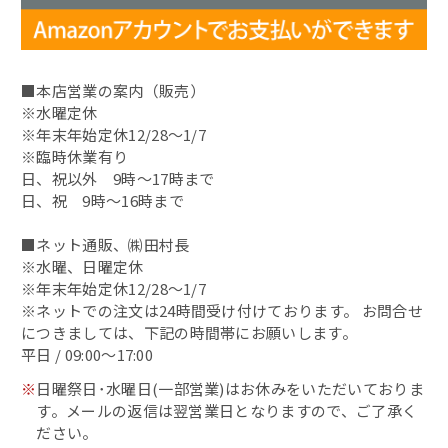
昆布〆
■本店営業の案内（販売）
昆布〆（別誂）
※水曜定休
※年末年始定休12/28～1/7
鯖缶
※臨時休業有り
日、祝以外 9時～17時まで
その他の缶詰
日、祝 9時～16時まで
■ネット通販、㈱田村長
蟹の缶詰
※水曜、日曜定休
※年末年始定休12/28～1/7
へしこ漬
※ネットでの注文は24時間受け付けております。 お問合せ
につきましては、下記の時間帯にお願いします。
浜焼き鯖
平日 / 09:00～17:00
※
日曜祭日･水曜日(一部営業)はお休みをいただいておりま
出汁・削り節
す。メールの返信は翌営業日となりますので、ご了承く
ださい。