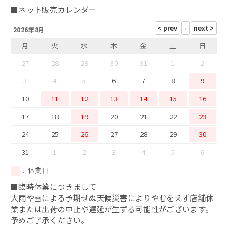
鯖カレー
■ネット販売カレンダー
2026年8月
干物
月
火
水
木
金
土
日
西京味噌漬け
27
28
29
30
31
1
2
3
4
5
6
7
8
9
10
11
12
13
14
15
16
17
18
19
20
21
22
23
24
25
26
27
28
29
30
31
1
2
3
4
5
6
...休業日
■臨時休業につきまして
大雨や雪による予期せぬ天候災害によりやむをえず店舗休
業または出荷の中止や遅延が生ずる可能性がございます。
予めご了承ください。