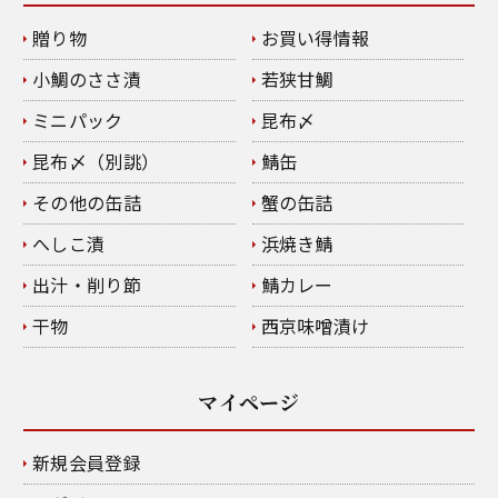
贈り物
お買い得情報
小鯛のささ漬
若狭甘鯛
ミニパック
昆布〆
昆布〆（別誂）
鯖缶
その他の缶詰
蟹の缶詰
へしこ漬
浜焼き鯖
出汁・削り節
鯖カレー
干物
西京味噌漬け
マイページ
新規会員登録