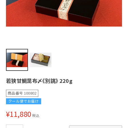
若狭甘鯛昆布〆《別誂》 220g
商品番号
100802
クール便でお届け
¥
11,880
税込