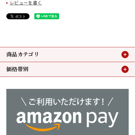
レビューを書く
商品カテゴリ
価格帯別
贈り物
～3,240円
お買い得情報
3,240円～5,400円
小鯛のささ漬
5,400円～
若狭甘鯛
ミニパック