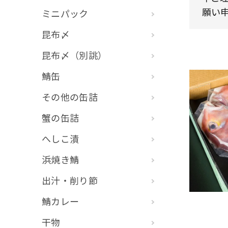
願い申
ミニパック
昆布〆
昆布〆（別誂）
鯖缶
その他の缶詰
蟹の缶詰
へしこ漬
浜焼き鯖
出汁・削り節
鯖カレー
干物