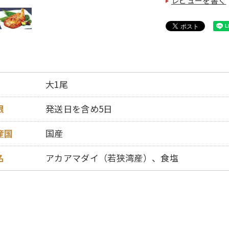
レビューを書く
大1尾
限
発送日を含め5日
産国
国産
名
アカアマダイ（若狭湾産）、食塩