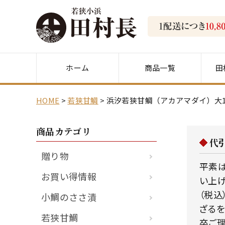
ホーム
商品一覧
田
HOME
若狭甘鯛
浜汐若狭甘鯛（アカアマダイ）大
商品カテゴリ
代
贈り物
平素は
お買い得情報
い上げ
（税込
小鯛のささ漬
ざるを
若狭甘鯛
卒ご理