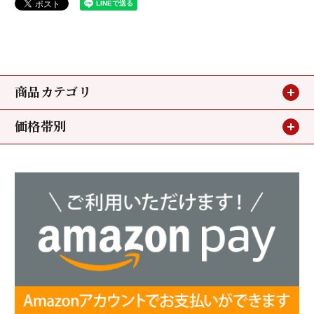
商品カテゴリ
価格帯別
贈り物
～3,240円
お買い得情報
3,240円～5,400円
小鯛のささ漬
5,400円～
若狭甘鯛
ミニパック
昆布〆