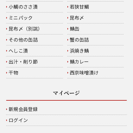
小鯛のささ漬
若狭甘鯛
ミニパック
昆布〆
昆布〆（別誂）
鯖缶
その他の缶詰
蟹の缶詰
へしこ漬
浜焼き鯖
出汁・削り節
鯖カレー
干物
西京味噌漬け
マイページ
新規会員登録
ログイン