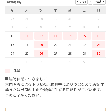
2026年8月
干物
月
火
水
木
金
土
日
西京味噌漬け
27
28
29
30
31
1
2
3
4
5
6
7
8
9
10
11
12
13
14
15
16
17
18
19
20
21
22
23
24
25
26
27
28
29
30
31
1
2
3
4
5
6
...休業日
■臨時休業につきまして
大雨や雪による予期せぬ天候災害によりやむをえず店舗休
業または出荷の中止や遅延が生ずる可能性がございます。
予めご了承ください。