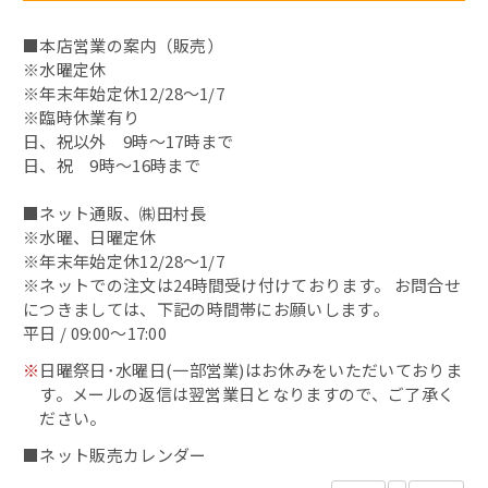
■本店営業の案内（販売）
昆布〆（別誂）
※水曜定休
※年末年始定休12/28～1/7
鯖缶
※臨時休業有り
日、祝以外 9時～17時まで
その他の缶詰
日、祝 9時～16時まで
■ネット通販、㈱田村長
蟹の缶詰
※水曜、日曜定休
※年末年始定休12/28～1/7
へしこ漬
※ネットでの注文は24時間受け付けております。 お問合せ
につきましては、下記の時間帯にお願いします。
浜焼き鯖
平日 / 09:00～17:00
※
日曜祭日･水曜日(一部営業)はお休みをいただいておりま
出汁・削り節
す。メールの返信は翌営業日となりますので、ご了承く
ださい。
鯖カレー
■ネット販売カレンダー