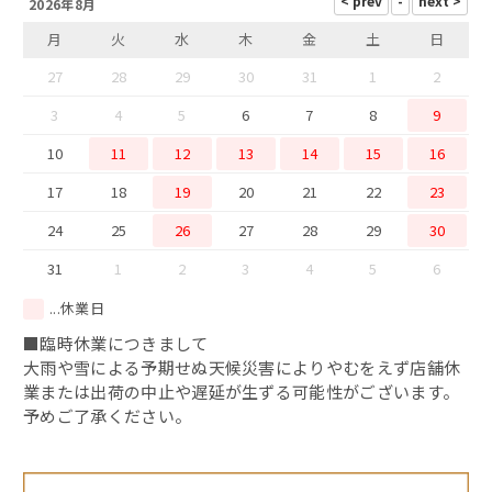
2026年8月
干物
月
火
水
木
金
土
日
西京味噌漬け
27
28
29
30
31
1
2
3
4
5
6
7
8
9
10
11
12
13
14
15
16
17
18
19
20
21
22
23
24
25
26
27
28
29
30
31
1
2
3
4
5
6
...休業日
■臨時休業につきまして
大雨や雪による予期せぬ天候災害によりやむをえず店舗休
業または出荷の中止や遅延が生ずる可能性がございます。
予めご了承ください。