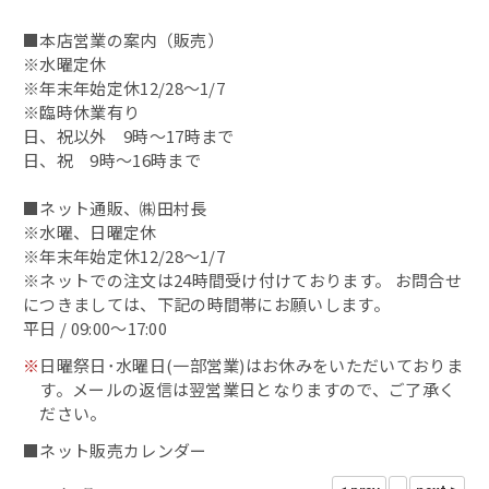
■本店営業の案内（販売）
昆布〆（別誂）
※水曜定休
※年末年始定休12/28～1/7
鯖缶
※臨時休業有り
日、祝以外 9時～17時まで
その他の缶詰
日、祝 9時～16時まで
■ネット通販、㈱田村長
蟹の缶詰
※水曜、日曜定休
※年末年始定休12/28～1/7
へしこ漬
※ネットでの注文は24時間受け付けております。 お問合せ
につきましては、下記の時間帯にお願いします。
浜焼き鯖
平日 / 09:00～17:00
※
日曜祭日･水曜日(一部営業)はお休みをいただいておりま
出汁・削り節
す。メールの返信は翌営業日となりますので、ご了承く
ださい。
鯖カレー
■ネット販売カレンダー