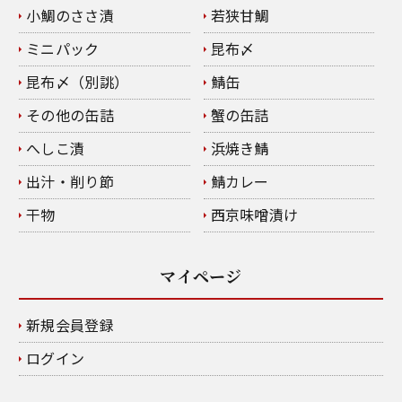
小鯛のささ漬
若狭甘鯛
ミニパック
昆布〆
昆布〆（別誂）
鯖缶
その他の缶詰
蟹の缶詰
へしこ漬
浜焼き鯖
出汁・削り節
鯖カレー
干物
西京味噌漬け
マイページ
新規会員登録
ログイン