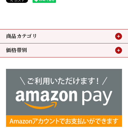
商品カテゴリ
価格帯別
贈り物
～3,240円
お買い得情報
3,240円～5,400円
小鯛のささ漬
5,400円～
若狭甘鯛
ミニパック
昆布〆