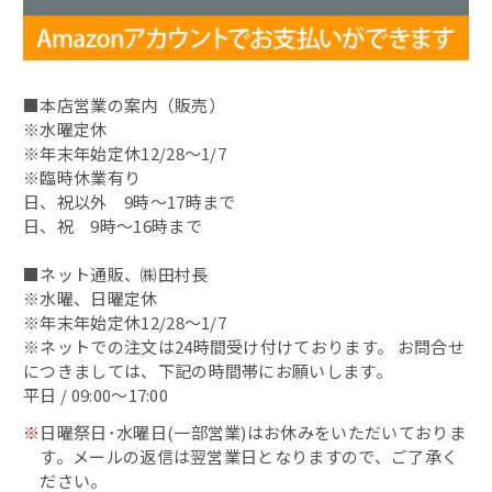
昆布〆
■本店営業の案内（販売）
昆布〆（別誂）
※水曜定休
※年末年始定休12/28～1/7
鯖缶
※臨時休業有り
日、祝以外 9時～17時まで
その他の缶詰
日、祝 9時～16時まで
■ネット通販、㈱田村長
蟹の缶詰
※水曜、日曜定休
※年末年始定休12/28～1/7
へしこ漬
※ネットでの注文は24時間受け付けております。 お問合せ
につきましては、下記の時間帯にお願いします。
浜焼き鯖
平日 / 09:00～17:00
※
日曜祭日･水曜日(一部営業)はお休みをいただいておりま
出汁・削り節
す。メールの返信は翌営業日となりますので、ご了承く
ださい。