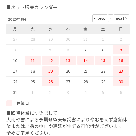
鯖カレー
■ネット販売カレンダー
2026年8月
干物
月
火
水
木
金
土
日
西京味噌漬け
27
28
29
30
31
1
2
3
4
5
6
7
8
9
10
11
12
13
14
15
16
17
18
19
20
21
22
23
24
25
26
27
28
29
30
31
1
2
3
4
5
6
...休業日
■臨時休業につきまして
大雨や雪による予期せぬ天候災害によりやむをえず店舗休
業または出荷の中止や遅延が生ずる可能性がございます。
予めご了承ください。