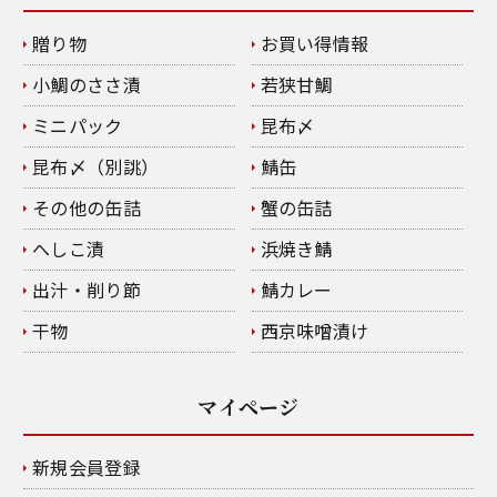
贈り物
お買い得情報
小鯛のささ漬
若狭甘鯛
ミニパック
昆布〆
昆布〆（別誂）
鯖缶
その他の缶詰
蟹の缶詰
へしこ漬
浜焼き鯖
出汁・削り節
鯖カレー
干物
西京味噌漬け
マイページ
新規会員登録