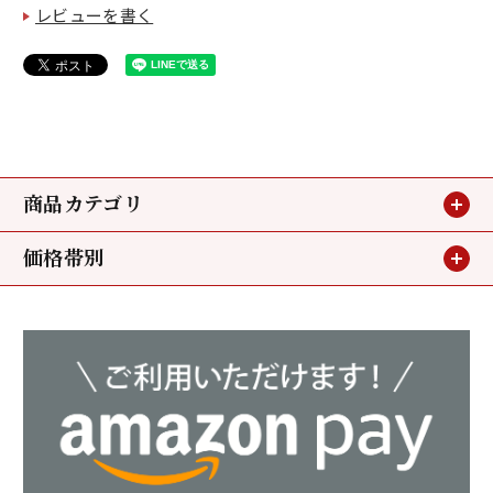
レビューを書く
商品カテゴリ
価格帯別
贈り物
～3,240円
お買い得情報
3,240円～5,400円
小鯛のささ漬
5,400円～
若狭甘鯛
ミニパック