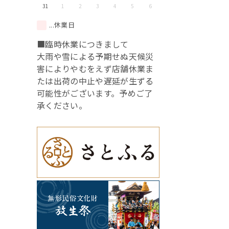
31
1
2
3
4
5
6
...休業日
■臨時休業につきまして
大雨や雪による予期せぬ天候災
害によりやむをえず店舗休業ま
たは出荷の中止や遅延が生ずる
可能性がございます。予めご了
承ください。