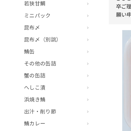
若狭甘鯛
卒ご理
願い申
ミニパック
昆布〆
昆布〆（別誂）
鯖缶
その他の缶詰
蟹の缶詰
へしこ漬
浜焼き鯖
出汁・削り節
鯖カレー