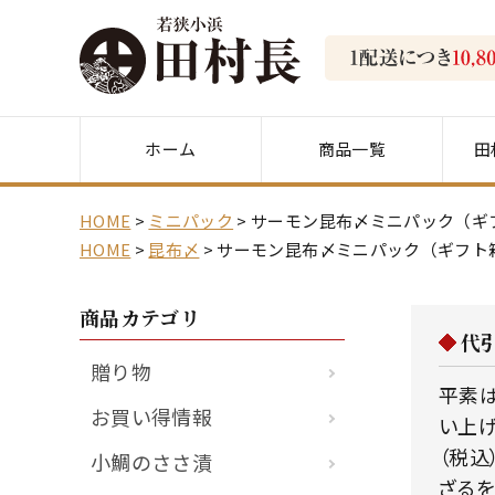
ホーム
商品一覧
田
HOME
ミニパック
サーモン昆布〆ミニパック（ギ
HOME
昆布〆
サーモン昆布〆ミニパック（ギフト
商品カテゴリ
代
贈り物
平素は
お買い得情報
い上げ
（税込
小鯛のささ漬
ざるを