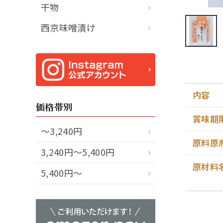
干物
西京味噌漬け
内容
価格帯別
賞味期
～3,240円
原料原
3,240円～5,400円
原材料
5,400円～