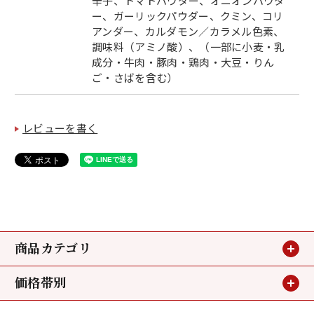
辛子、トマトパウダー、オニオンパウダ
ー、ガーリックパウダー、クミン、コリ
アンダー、カルダモン／カラメル色素、
調味料（アミノ酸）、（一部に小麦・乳
成分・牛肉・豚肉・鶏肉・大豆・りん
ご・さばを含む）
レビューを書く
商品カテゴリ
価格帯別
贈り物