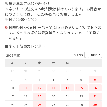
※年末年始定休12/28～1/7
へしこ漬
※ネットでの注文は24時間受け付けております。 お問合せ
につきましては、下記の時間帯にお願いします。
浜焼き鯖
平日 / 09:00～17:00
※
日曜祭日･水曜日(一部営業)はお休みをいただいておりま
出汁・削り節
す。メールの返信は翌営業日となりますので、ご了承く
ださい。
鯖カレー
■ネット販売カレンダー
2026年8月
干物
月
火
水
木
金
土
日
西京味噌漬け
27
28
29
30
31
1
2
3
4
5
6
7
8
9
10
11
12
13
14
15
16
17
18
19
20
21
22
23
24
25
26
27
28
29
30