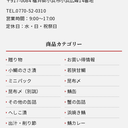
〒917-0084 福井県小浜市小浜広峰14番地
TEL.0770-52-0310
営業時間：9:00～17:00
定休日：水・日・祝祭日
商品カテゴリー
贈り物
お買い得情報
小鯛のささ漬
若狭甘鯛
ミニパック
昆布〆
昆布〆（別誂）
鯖缶
その他の缶詰
蟹の缶詰
へしこ漬
浜焼き鯖
出汁・削り節
鯖カレー