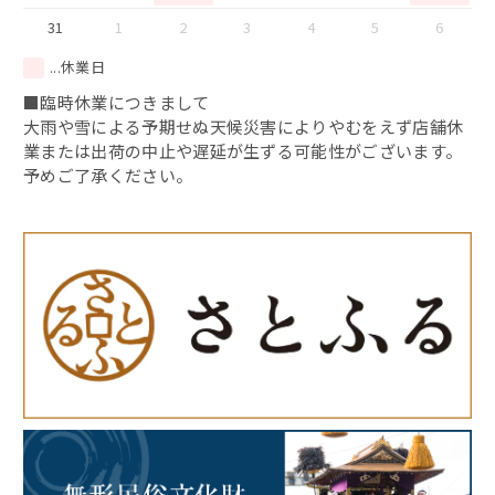
31
1
2
3
4
5
6
...休業日
■臨時休業につきまして
大雨や雪による予期せぬ天候災害によりやむをえず店舗休
業または出荷の中止や遅延が生ずる可能性がございます。
予めご了承ください。