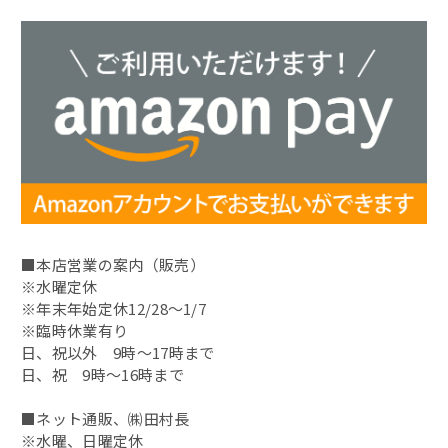
～3,240円
お買い得情報
3,240円～5,400円
小鯛のささ漬
5,400円～
若狭甘鯛
ミニパック
昆布〆
■本店営業の案内（販売）
昆布〆（別誂）
※水曜定休
※年末年始定休12/28～1/7
鯖缶
※臨時休業有り
日、祝以外 9時～17時まで
その他の缶詰
日、祝 9時～16時まで
■ネット通販、㈱田村長
蟹の缶詰
※水曜、日曜定休