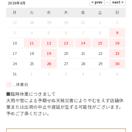
2026年8月
干物
月
火
水
木
金
土
日
西京味噌漬け
27
28
29
30
31
1
2
3
4
5
6
7
8
9
10
11
12
13
14
15
16
17
18
19
20
21
22
23
24
25
26
27
28
29
30
31
1
2
3
4
5
6
...休業日
■臨時休業につきまして
大雨や雪による予期せぬ天候災害によりやむをえず店舗休
業または出荷の中止や遅延が生ずる可能性がございます。
予めご了承ください。