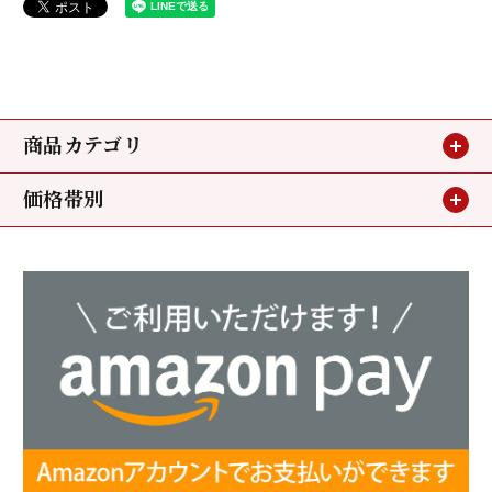
商品カテゴリ
価格帯別
贈り物
～3,240円
お買い得情報
3,240円～5,400円
小鯛のささ漬
5,400円～
若狭甘鯛
ミニパック
昆布〆