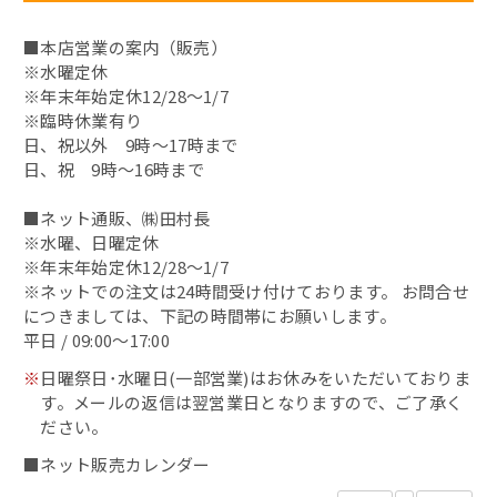
■本店営業の案内（販売）
昆布〆（別誂）
※水曜定休
※年末年始定休12/28～1/7
鯖缶
※臨時休業有り
日、祝以外 9時～17時まで
その他の缶詰
日、祝 9時～16時まで
■ネット通販、㈱田村長
蟹の缶詰
※水曜、日曜定休
※年末年始定休12/28～1/7
へしこ漬
※ネットでの注文は24時間受け付けております。 お問合せ
につきましては、下記の時間帯にお願いします。
浜焼き鯖
平日 / 09:00～17:00
※
日曜祭日･水曜日(一部営業)はお休みをいただいておりま
出汁・削り節
す。メールの返信は翌営業日となりますので、ご了承く
ださい。
鯖カレー
■ネット販売カレンダー