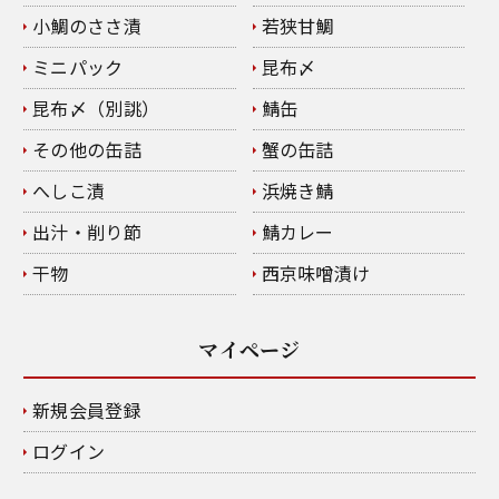
小鯛のささ漬
若狭甘鯛
ミニパック
昆布〆
昆布〆（別誂）
鯖缶
その他の缶詰
蟹の缶詰
へしこ漬
浜焼き鯖
出汁・削り節
鯖カレー
干物
西京味噌漬け
マイページ
新規会員登録
ログイン