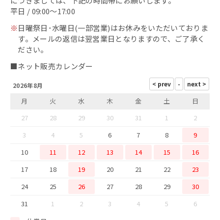
につきましては、下記の時間帯にお願いします。
浜焼き鯖
平日 / 09:00～17:00
※
日曜祭日･水曜日(一部営業)はお休みをいただいておりま
出汁・削り節
す。メールの返信は翌営業日となりますので、ご了承く
ださい。
鯖カレー
■ネット販売カレンダー
2026年8月
干物
月
火
水
木
金
土
日
西京味噌漬け
27
28
29
30
31
1
2
3
4
5
6
7
8
9
10
11
12
13
14
15
16
17
18
19
20
21
22
23
24
25
26
27
28
29
30
31
1
2
3
4
5
6