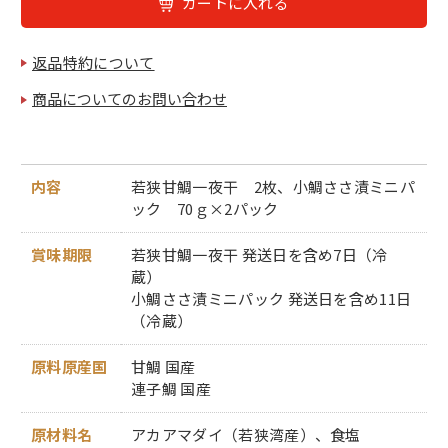
カートに入れる
返品特約について
商品についてのお問い合わせ
内容
若狭甘鯛一夜干 2枚、小鯛ささ漬ミニパ
ック 70ｇ×2パック
賞味期限
若狭甘鯛一夜干 発送日を含め7日（冷
蔵）
小鯛ささ漬ミニパック 発送日を含め11日
（冷蔵）
原料原産国
甘鯛 国産
連子鯛 国産
原材料名
アカアマダイ（若狭湾産）、食塩