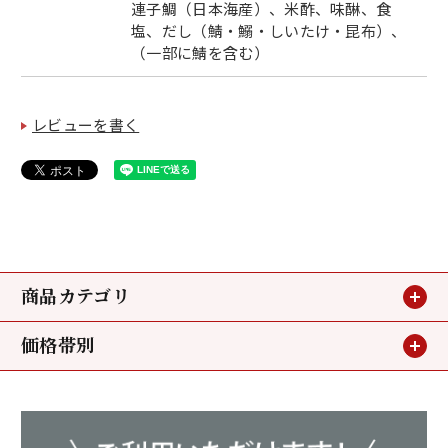
連子鯛（日本海産）、米酢、味醂、食
塩、だし（鯖・鰯・しいたけ・昆布）、
（一部に鯖を含む）
レビューを書く
商品カテゴリ
価格帯別
贈り物
～3,240円
お買い得情報