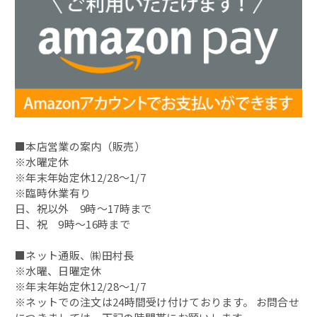
3,240円～5,400円
小鯛のささ漬
5,400円～
若狭甘鯛
ミニパック
昆布〆
■本店営業の案内（販売）
昆布〆（別誂）
※水曜定休
※年末年始定休12/28～1/7
鯖缶
※臨時休業有り
日、祝以外 9時～17時まで
その他の缶詰
日、祝 9時～16時まで
■ネット通販、㈱田村長
蟹の缶詰
※水曜、日曜定休
※年末年始定休12/28～1/7
へしこ漬
※ネットでの注文は24時間受け付けております。 お問合せ