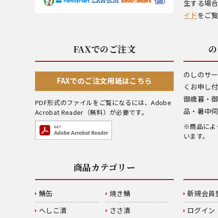
生する場
イド
をご
FAXでのご注文
の
のしのサ
FAXでのご注文用紙はこちら
くお申し
御歳暮・
PDF形式のファイルをご覧になるには、
Adobe
品・暑中
Acrobat Reader
（無料）が必要です。
※商品によ
います。
商品カテゴリー
鯖缶
焼き鯖
新規会員
へしこ漬
ささ漬
ログイン