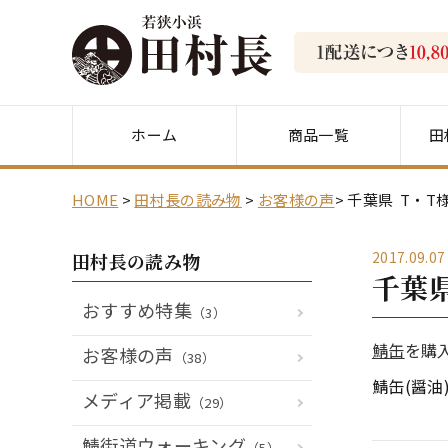
ホーム
商品一覧
田
HOME
田村長の読み物
お客様の声
千葉県 T・T
2017.09.07
田村長の読み物
千葉
おすすめ特集
（3）
鯖缶
を購
お客様の声
（38）
鯖缶(醤
メディア掲載
（29）
鯖街道ウォーキング
（5）