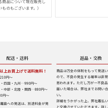
る商品について現在販売し
いものもございます。）
配送・送料
返品・交換
0円以上お買上げで送料無料！
商品は万全の体制をもって発送
ので、不良の発生する確率は非
210円～
思われます。ただし万が一不良品
・四国・九州…990円～
届いた場合は、弊社までお問い
・中部・北陸・関西…880円～
い。
90円～
詳細をうかがった上、弊社着払
部離島への発送は、別途料金が発
と交換させていただきます。詳