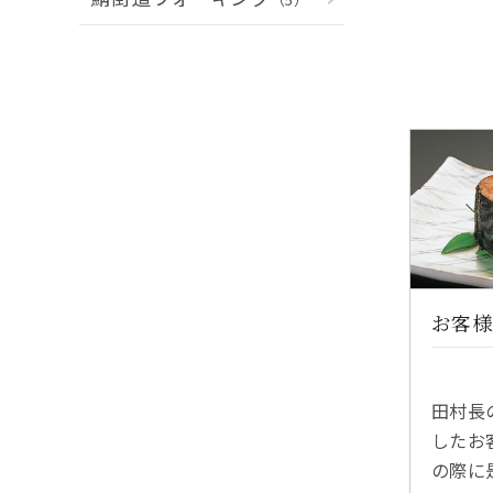
お客様
田村長
したお
の際に