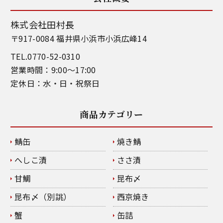
株式会社田村長
〒917-0084 福井県小浜市小浜広峰14
TEL.0770-52-0310
営業時間：9:00～17:00
定休日：水・日・祝祭日
商品カテゴリー
鯖缶
焼き鯖
へしこ漬
ささ漬
甘鯛
昆布〆
昆布〆（別誂）
西京焼き
蟹
缶詰