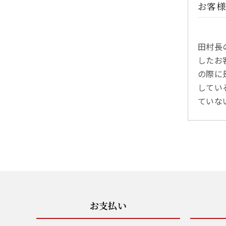
お客様
田村長
したお
の際に
してい
ていな
お支払い