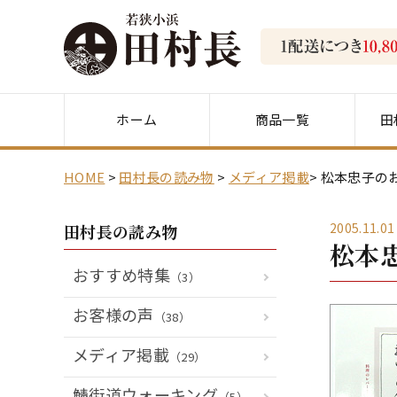
ホーム
商品一覧
田
HOME
田村長の読み物
メディア掲載
松本忠子の
2005.11.01
田村長の読み物
松本
おすすめ特集
（3）
お客様の声
（38）
メディア掲載
（29）
鯖街道ウォーキング
（5）