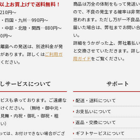
0円以上お買上げで送料無料！
商品は万全の体制をもって発送
ので、不良の発生する確率は非
210円～
思われます。ただし万が一不良品
・四国・九州…990円～
届いた場合は、弊社までお問い
・中部・北陸・関西…880円～
い。
90円～
詳細をうかがった上、弊社着払
部離島への発送は、別途料金が発
と交換させていただきます。詳
合があります。詳しくは
ご利用ガ
用ガイド
をご覧ください。
覧ください。
しサービスについて
サポート
ービスも承っております。ご遠慮な
配送・送料について
付けください。（無地・御中元・
お支払いについて
御見舞・内祝・御礼・御祝・粗
返品・交換について
伺い）
ギフトサービスについて
っては、お付けできない場合がござ