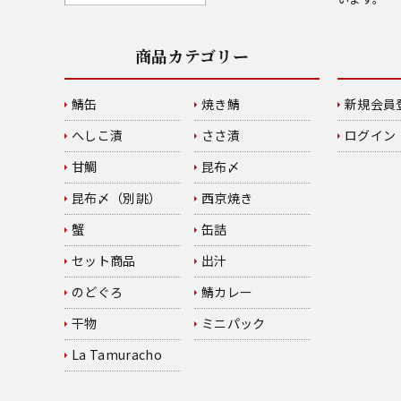
商品カテゴリー
鯖缶
焼き鯖
新規会員
へしこ漬
ささ漬
ログイン
甘鯛
昆布〆
昆布〆（別誂）
西京焼き
蟹
缶詰
セット商品
出汁
のどぐろ
鯖カレー
干物
ミニパック
La Tamuracho