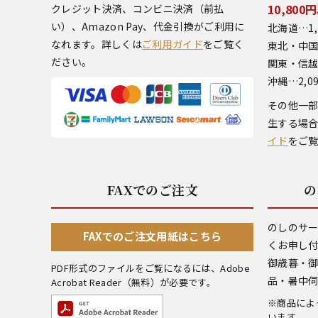
10,80
クレジット決済、コンビニ決済（前払
い）、Amazon Pay、代金引換がご利用に
北海道…1,
なれます。詳しくは
ご利用ガイド
をご覧く
東北・中国
ださい。
関東・信越
沖縄…2,0
その他一
生する場
イド
をご
FAXでのご注文
の
のしのサ
FAXでのご注文用紙はこちら
くお申し
御歳暮・
PDF形式のファイルをご覧になるには、
Adobe
品・暑中
Acrobat Reader
（無料）が必要です。
※商品によ
います。