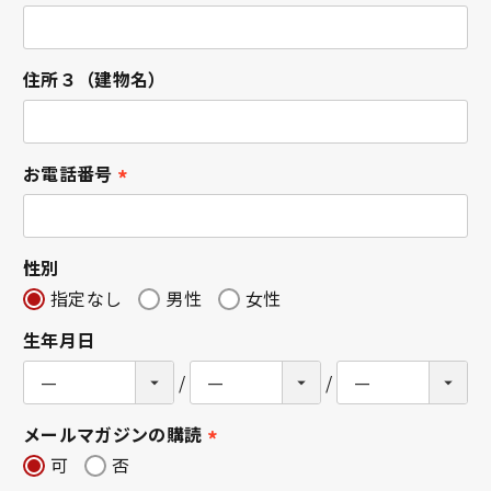
(
必
須
住所３（建物名）
)
お電話番号
(
必
須
性別
)
指定なし
男性
女性
生年月日
メールマガジンの購読
(
可
否
必