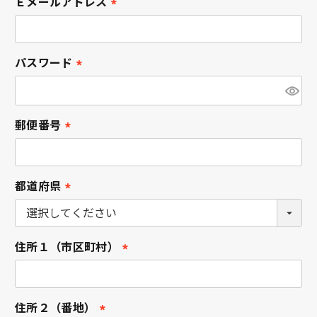
Ｅメールアドレス
)
(
必
須
パスワード
)
(
必
須
郵便番号
)
(
必
須
都道府県
)
(
必
須
住所１（市区町村）
)
(
必
須
住所２（番地）
)