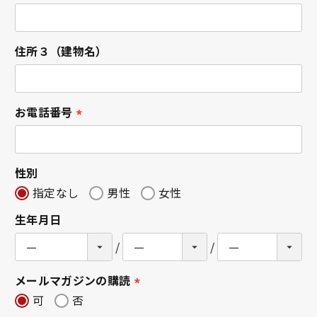
(
必
須
住所３（建物名）
)
お電話番号
(
必
須
性別
)
指定なし
男性
女性
生年月日
メールマガジンの購読
(
可
否
必