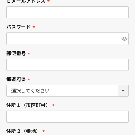
Ｅメールアドレス
)
(
必
須
パスワード
)
(
必
須
郵便番号
)
(
必
須
都道府県
)
(
必
須
住所１（市区町村）
)
(
必
須
住所２（番地）
)