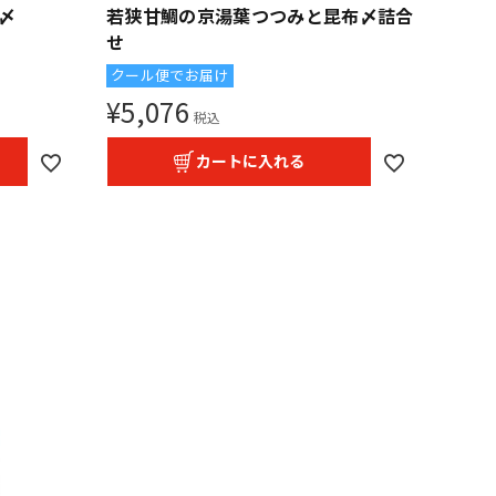
〆
若狭甘鯛の京湯葉つつみと昆布〆詰合
せ
クール便でお届け
¥
5,076
税込
カートに入れる