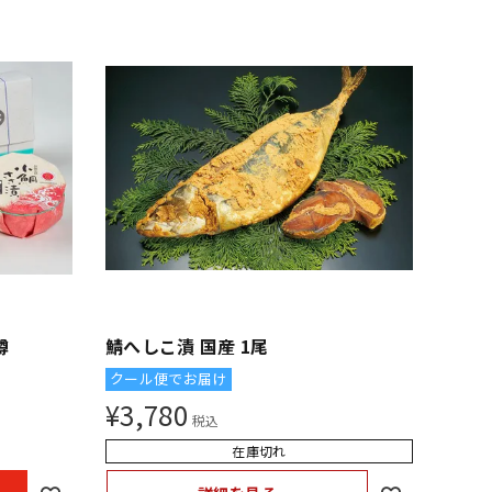
樽
鯖へしこ漬 国産 1尾
クール便でお届け
¥
3,780
税込
在庫切れ