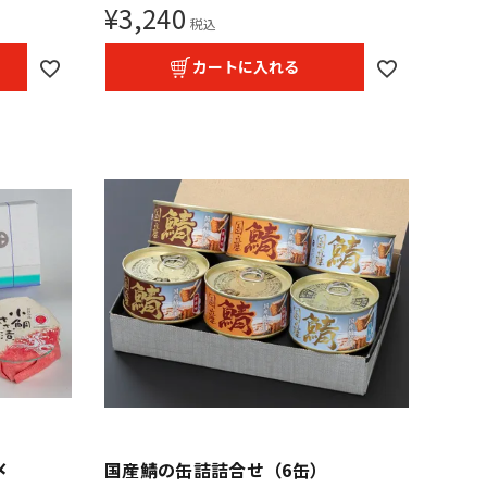
¥
3,240
税込
カートに入れる
〆
国産鯖の缶詰詰合せ（6缶）