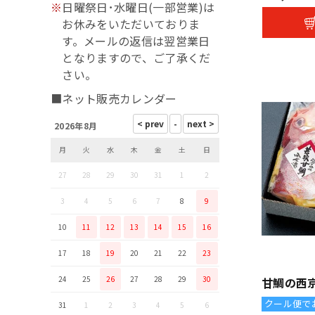
※
日曜祭日･水曜日(一部営業)は
お休みをいただいておりま
す。メールの返信は翌営業日
となりますので、ご了承くだ
さい。
■ネット販売カレンダー
2026年8月
月
火
水
木
金
土
日
27
28
29
30
31
1
2
3
4
5
6
7
8
9
10
11
12
13
14
15
16
17
18
19
20
21
22
23
24
25
26
27
28
29
30
甘鯛の西
クール便で
31
1
2
3
4
5
6