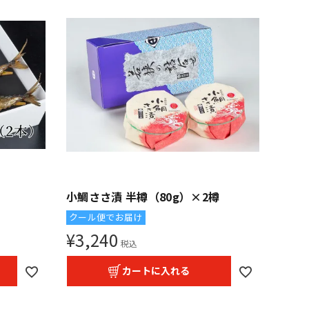
小鯛ささ漬 半樽（80g）×2樽
クール便でお届け
¥
3,240
税込
カートに入れる