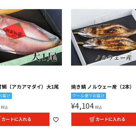
甘鯛（アカアマダイ）大1尾
焼き鯖 ノルウェー産（2本）
お届け
クール便でお届け
¥
4,104
税込
税込
カートに入れる
カートに入れる