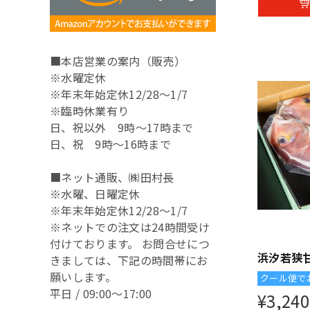
■本店営業の案内（販売）
※水曜定休
※年末年始定休12/28～1/7
※臨時休業有り
日、祝以外 9時～17時まで
日、祝 9時～16時まで
■ネット通販、㈱田村長
※水曜、日曜定休
※年末年始定休12/28～1/7
※ネットでの注文は24時間受け
付けております。 お問合せにつ
浜汐若狭
きましては、下記の時間帯にお
願いします。
クール便で
平日 / 09:00～17:00
¥
3,240