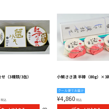
せ（3種類/3缶）
小鯛ささ漬 半樽（80g）×3
クール便でお届け
¥
4,860
税込
税込