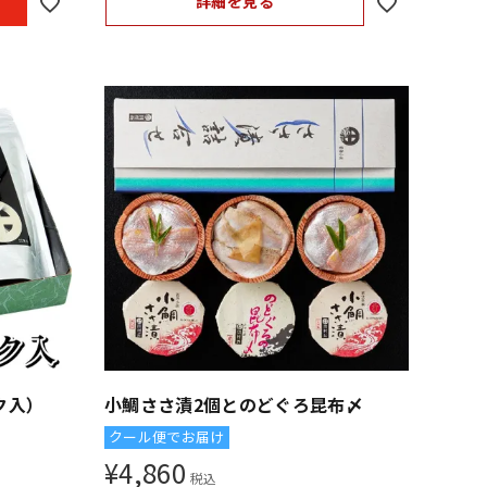
詳細を見る
ク入）
小鯛ささ漬2個とのどぐろ昆布〆
クール便でお届け
¥
4,860
税込