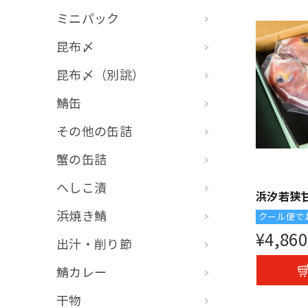
ミニパック
昆布〆
昆布〆（別誂）
鯖缶
その他の缶詰
蟹の缶詰
へしこ漬
浜汐若狭
浜焼き鯖
クール便で
¥
4,860
出汁・削り節
鯖カレー
干物