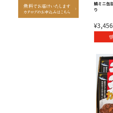
鯖ミニ缶
り
¥
3,456