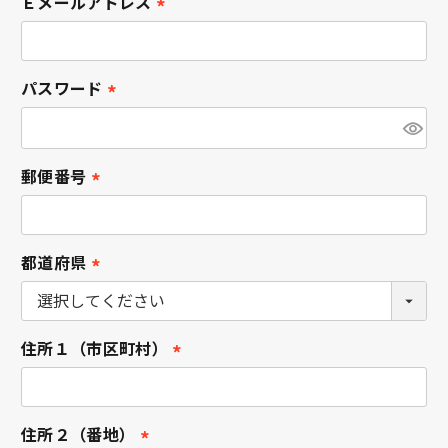
Ｅメールアドレス
)
(
必
須
パスワード
)
(
必
須
郵便番号
)
(
必
須
都道府県
)
(
必
須
住所１（市区町村）
)
(
必
須
住所２（番地）
)