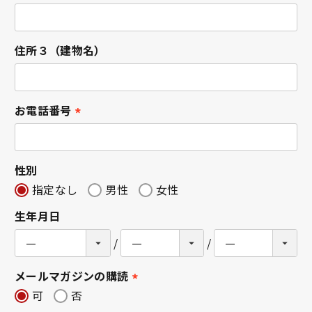
(
必
須
住所３（建物名）
)
お電話番号
(
必
須
性別
)
指定なし
男性
女性
生年月日
メールマガジンの購読
(
可
否
必