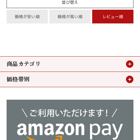
並び替え
価格が安い順
価格が高い順
レビュー順
商品カテゴリ
価格帯別
贈り物
～3,240円
お買い得情報
3,240円～5,400円
小鯛のささ漬
5,400円～
若狭甘鯛