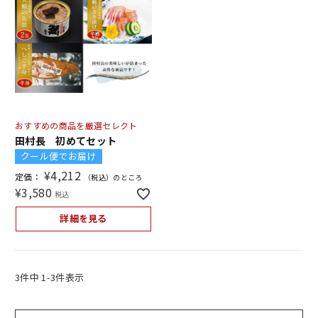
おすすめの商品を厳選セレクト
田村長 初めてセット
クール便でお届け
¥
4,212
定価：
（税込）のところ
¥
3,580
税込
詳細を見る
3
件中
1
-
3
件表示