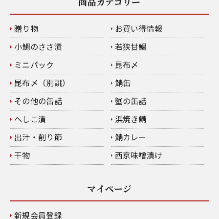
商品カテゴリー
贈り物
お買い得情報
小鯛のささ漬
若狭甘鯛
ミニパック
昆布〆
昆布〆（別誂）
鯖缶
その他の缶詰
蟹の缶詰
へしこ漬
浜焼き鯖
出汁・削り節
鯖カレー
干物
西京味噌漬け
マイページ
新規会員登録