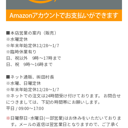
ミニパック
昆布〆
■本店営業の案内（販売）
昆布〆（別誂）
※水曜定休
※年末年始定休12/28～1/7
鯖缶
※臨時休業有り
日、祝以外 9時～17時まで
その他の缶詰
日、祝 9時～16時まで
■ネット通販、㈱田村長
蟹の缶詰
※水曜、日曜定休
※年末年始定休12/28～1/7
へしこ漬
※ネットでの注文は24時間受け付けております。 お問合せ
につきましては、下記の時間帯にお願いします。
浜焼き鯖
平日 / 09:00～17:00
※
日曜祭日･水曜日(一部営業)はお休みをいただいておりま
出汁・削り節
す。メールの返信は翌営業日となりますので、ご了承く