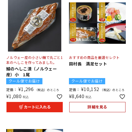
ノルウェー産の小さい鯖で丸ごと1
おすすめの商品を厳選セレクト
本のへしこを作ってみました。
田村長 満足セット
鯖のへしこ漬（ノルウェー
産）小 1尾
クール便でお届け
クール便でお届け
¥
1,296
¥
10,152
定価：
定価：
（税込）のところ
（税込）のところ
¥
1,080
¥
8,640
税込
税込
カートに入れる
詳細を見る