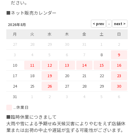
ださい。
鯖カレー
■ネット販売カレンダー
2026年8月
干物
月
火
水
木
金
土
日
西京味噌漬け
27
28
29
30
31
1
2
3
4
5
6
7
8
9
10
11
12
13
14
15
16
17
18
19
20
21
22
23
24
25
26
27
28
29
30
31
1
2
3
4
5
6
...休業日
■臨時休業につきまして
大雨や雪による予期せぬ天候災害によりやむをえず店舗休
業または出荷の中止や遅延が生ずる可能性がございます。